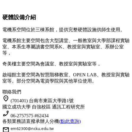
硬體設備介紹
電機系空間位於三棟系館，提供完整硬體設施供師生使用。
電機系館主要空間包含大型講堂、一般教室與大學部課程實驗
室、本系生專屬讀書空間系K、教授室與實驗室、系辦公室
等，
奇美樓主要空間為會議室、教授室與實驗室等，
啟端館主要空間為智慧階梯教室、OPEN LAB、教授室與實驗
室等。部分空間為電資學院與其他單位使用。
聯絡我們
location_on
(701401) 台南市東區大學路1號
國立成功大學 自強校區 通訊工程研究所
phone_enabled
06-2757575 #62434
各類業務請直撥承辦人分機
(點此查詢)
mail