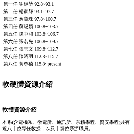
第一任
謝錫堃
92.8~93.1
第二任
楊家輝
93.1~97.7
第三任
詹寶珠
97.8~100.7
第四任
蘇賜麟
100.8~103.7
第五任
陳中和
103.8~106.7
第六任
張名先
106.8~109.7
第七任
張志文
109.8~112.7
第八任
陳昭羽
112.8~115.7
第八任
黃尊禧
115.8~present
軟硬體資源介紹
軟體資源介紹
本系(含電機系、微電所、通訊所、奈積學程、資安學程)共有
近八十位專任教授，以及十幾位系辦職員。