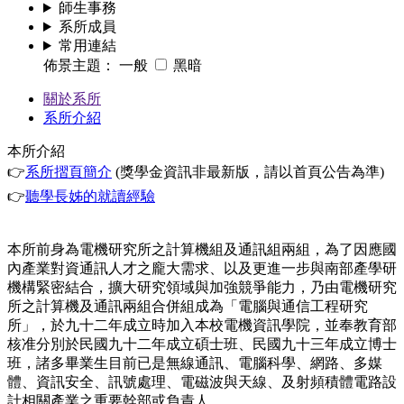
師生事務
系所成員
常用連結
佈景主題：
一般
黑暗
關於系所
系所介紹
本所介紹
👉
系所摺頁簡介
(獎學金資訊非最新版，請以首頁公告為準)
👉
聽學長姊的就讀經驗
本所前身為電機研究所之計算機組及通訊組兩組，為了因應國
內產業對資通訊人才之龐大需求、以及更進一步與南部產學研
機構緊密結合，擴大研究領域與加強競爭能力，乃由電機研究
所之計算機及通訊兩組合併組成為「電腦與通信工程研究
所」，於九十二年成立時加入本校電機資訊學院，並奉教育部
核准分別於民國九十二年成立碩士班、民國九十三年成立博士
班，諸多畢業生目前已是無線通訊、電腦科學、網路、多媒
體、資訊安全、訊號處理、電磁波與天線、及射頻積體電路設
計相關產業之重要幹部或負責人。